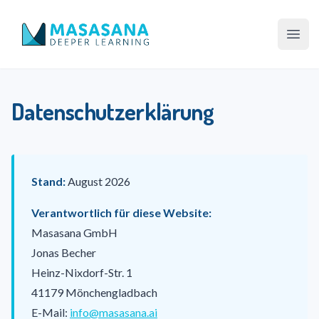
Masasana
Haup
Datenschutzerklärung
Stand:
August 2026
Verantwortlich für diese Website:
Masasana GmbH
Jonas Becher
Heinz-Nixdorf-Str. 1
41179 Mönchengladbach
E-Mail:
info@masasana.ai